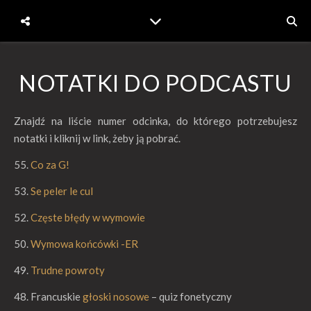
NOTATKI DO PODCASTU
Znajdź na liście numer odcinka, do którego potrzebujesz
notatki i kliknij w link, żeby ją pobrać.
55.
Co za G!
53.
Se peler le cul
52.
Częste błędy w wymowie
50.
Wymowa końcówki -ER
49.
Trudne powroty
48. Francuskie
głoski nosowe
– quiz fonetyczny