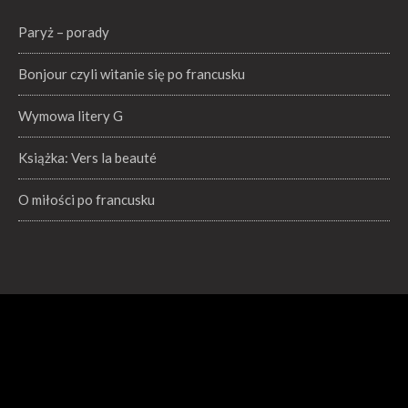
Paryż – porady
Bonjour czyli witanie się po francusku
Wymowa litery G
Książka: Vers la beauté
O miłości po francusku