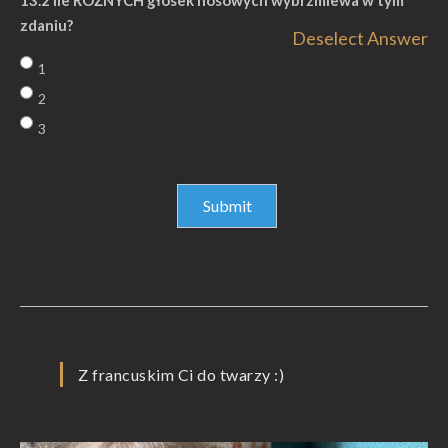
13.2 Ile RÓŻNYCH głosek nosowych wybrzmiewa w tym
zdaniu?
Deselect Answer
1
2
3
Z francuskim Ci do twarzy :)