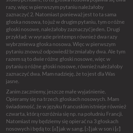
razy, więc w pierwszym pytaniu należałoby
zaznaczyć 2. Natomiast ponieważ jest to ta sama
głoska nosowa, to już w drugim pytaniu, tym o różne
głoski nosowe, należałoby zaznaczyć jeden. Drugi
przykład: w wyrazie printemps również dwa razy
wybrzmiewa głoska nosowa. Więc w pierwszym
pytaniu znowuż odpowiedź brzmiałaby dwa. Ale tym
razem są to dwie różne głoski nosowe, więc w
pytaniu o różne głoski nosowe, również należałoby
zaznaczyć dwa. Mam nadzieję, że to jest dla Was
jasne.
Zanim zaczniemy, jeszcze małe wyjaśnienie.
Opieramy się na trzech głoskach nosowych. Mam
świadomość, że w języku francuskim istnieje również
czwarta, którą rozróżnia się np. na południu Francji.
Natomiast my będziemy się opierać na 3 głoskach
nosowych i będą to: [ɑ̃] jak w sang, [ɔ̃] jak w son i [ɛ̃]