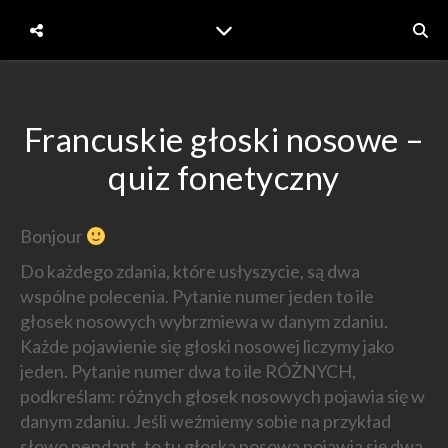
Francuskie głoski nosowe –
quiz fonetyczny
Bonjour
Do każdego zdania, które usłyszycie, są dwa
wspólne polecenia. Pytanie numer jeden to ile
głosek nosowych wybrzmiewa w danym zdaniu.
Każde pojawienie się głoski nosowej liczymy jako
jeden. Pytanie numer dwa to ile RÓŻNYCH,
podkreślam: różnych głosek nosowych pojawia się w
danym zdaniu. Jeśli weźmiemy sobie na przykład
słowo pendant, to tu głoska nosowa pojawia się dwa