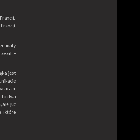
Francji.
Francji.
cze mały
ravail =
ąka jest
unikacie
 wracam.
y tu dwa
 ale już
 i które