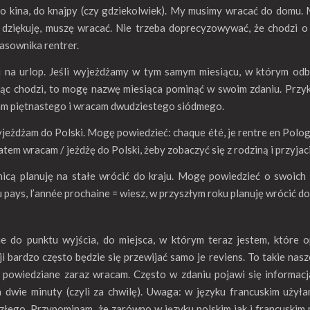
do kina, do knajpy (czy gdziekolwiek). My musimy wracać do domu
ie, dziękuję, muszę wracać. Nie trzeba doprecyzowywać, że chodzi 
zasownika rentrer.
u na urlop. Jeśli wyjeżdżamy w tym samym miesiącu, w którym od
siąc chodzi, to mogę nazwę miesiąca pominąć w swoim zdaniu. Prz
dżam piętnastego i wracam dwudziestego siódmego.
yjeżdżam do Polski. Mogę powiedzieć: chaque été, je rentre en Polo
latem wracam / jeżdżę do Polski, żeby zobaczyć się z rodziną i przyjac
nicą planuję na stałe wrócić do kraju. Mogę powiedzieć o swoich
au pays, l’année prochaine = wiesz, w przyszłym roku planuję wrócić do
do punktu wyjścia, do miejsca, w którym teraz jestem, które o
 bardzo często będzie się przewijać samo je reviens. To takie nasz
e powiedziane zaraz wracam. Często w zdaniu pojawi się informacja
 dwie minuty (czyli za chwilę). Uwaga: w języku francuskim użył
szłego. Przypominam, że zarówno w języku polskim jak i francuski