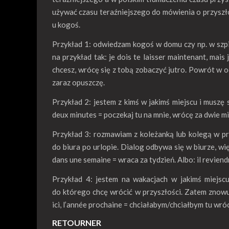
używać czasu teraźniejszego do mówienia o przyszł
u kogoś.
Przykład 1: odwiedzam kogoś w domu czy np. w szpit
na przykład tak: je dois te laisser maintenant, mais 
chcesz, wrócę się z tobą zobaczyć jutro. Powrót w o
zaraz opuszczę.
Przykład 2: jestem z kimś w jakimś miejscu i muszę 
deux minutes = poczekaj tu na mnie, wrócę za dwie mi
Przykład 3: rozmawiam z koleżanką lub kolegą w pr
do biura po urlopie. Dialog odbywa się w biurze, wi
dans une semaine = wraca za tydzień. Albo: il reviend
Przykład 4: jestem na wakacjach w jakimś miejsc
do którego chcę wrócić w przyszłości. Zatem znowu
ici, l’année prochaine = chciałabym/chciałbym tu wró
RETOURNER