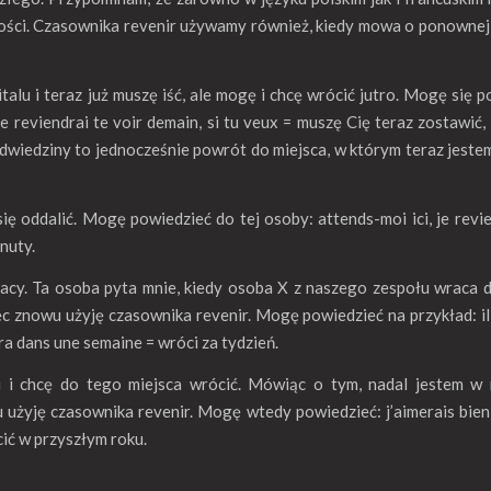
ości. Czasownika revenir używamy również, kiedy mowa o ponownej
alu i teraz już muszę iść, ale mogę i chcę wrócić jutro. Mogę się 
je reviendrai te voir demain, si tu veux = muszę Cię teraz zostawić, a
dwiedziny to jednocześnie powrót do miejsca, w którym teraz jestem
się oddalić. Mogę powiedzieć do tej osoby: attends-moi ici, je revi
nuty.
acy. Ta osoba pyta mnie, kiedy osoba X z naszego zespołu wraca 
ęc znowu użyję czasownika revenir. Mogę powiedzieć na przykład: il
ra dans une semaine = wróci za tydzień.
u i chcę do tego miejsca wrócić. Mówiąc o tym, nadal jestem w 
 użyję czasownika revenir. Mogę wtedy powiedzieć: j’aimerais bien
cić w przyszłym roku.