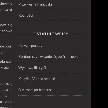
. Możemy
Przerwa na francuski
o powrót
Różności
bywa się
ykładowa
OSTATNIE WPISY
Paryż – porady
gne pour
iółmi.
Bonjour czyli witanie się po francusku
 planach
 kraju.
Wymowa litery G
Książka: Vers la beauté
puszczę
e „zaraz
O miłości po francusku
, za ile
am czasu
m możemy