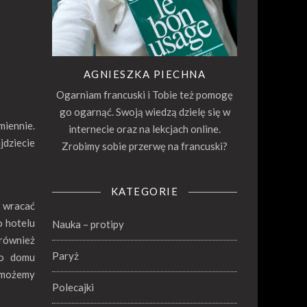
AGNIESZKA PIECHNA
Ogarniam francuski i Tobie też pomogę
go ogarnąć. Swoją wiedzą dzielę się w
miennie.
internecie oraz na lekcjach online.
ajdziecie
Zrobimy sobie przerwę na francuski?
KATEGORIE
: wracać
o hotelu
Nauka – protipy
również
Paryż
do domu
i możemy
Polecajki