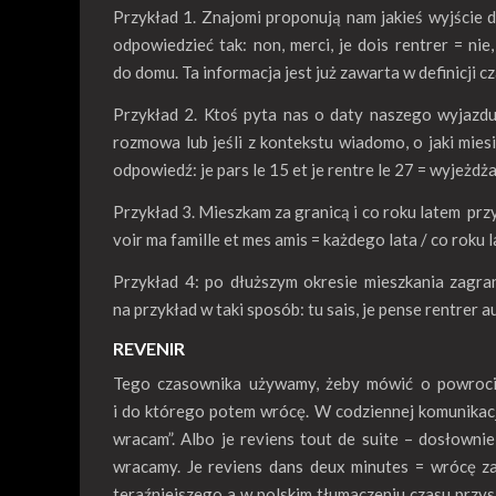
Przykład 1. Znajomi proponują nam jakieś wyjście 
odpowiedzieć tak: non, merci, je dois rentrer = n
do domu. Ta informacja jest już zawarta w definicji c
Przykład 2. Ktoś pyta nas o daty naszego wyjazd
rozmowa lub jeśli z kontekstu wiadomo, o jaki mie
odpowiedź: je pars le 15 et je rentre le 27 = wyjeż
Przykład 3. Mieszkam za granicą i co roku latem prz
voir ma famille et mes amis = każdego lata / co roku 
Przykład 4: po dłuższym okresie mieszkania zagra
na przykład w taki sposób: tu sais, je pense rentrer 
REVENIR
Tego czasownika używamy, żeby mówić o powrocie 
i do którego potem wrócę. W codziennej komunikacji
wracam”. Albo je reviens tout de suite – dosłowni
wracamy. Je reviens dans deux minutes = wrócę za
teraźniejszego a w polskim tłumaczeniu czasu przy