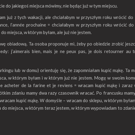
 do jakiegoś miejsca mówimy, nie będąc już w tym miejscu.
am już z tych wakacji, ale chciałabym w przyszłym roku wrócić do 
nce, l’année prochaine = chciałabym w przyszłym roku wrócić do 
 miejsca, w którym byłam, ale już nie jestem.
rwę obiadową. Ta osoba proponuje mi, żeby po obiedzie zrobić jesz
y: j’aimerais bien, mais je ne peux pas, je dois retourner au t
arkingu lub w domu) orientuję się, że zapomniałam kupić mąkę. Ta m
ejsca, w którym byłam i w którym już nie jestem. Mogę w swoim kom
ne acheter de la farine et je reviens = wracam kupić mąkę i zaraz
krótkim zdaniu mamy dwa razy czasownik wracać. Po francusku mam
= wracam kupić mąkę. W domyśle – wracam do sklepu, w którym byłam,
u do miejsca, w którym teraz jestem, w którym wypowiadam to zdanie