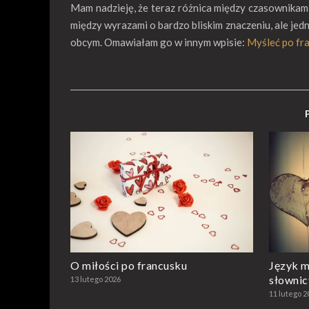
Mam nadzieję, że teraz różnica między czasownikami r
między wyrazami o bardzo bliskim znaczeniu, ale jed
obcym. Omawiałam go w innym wpisie:
Myśleć po fra
O miłości po francusku
Język m
słownic
13 lutego 2026
11 lutego 2