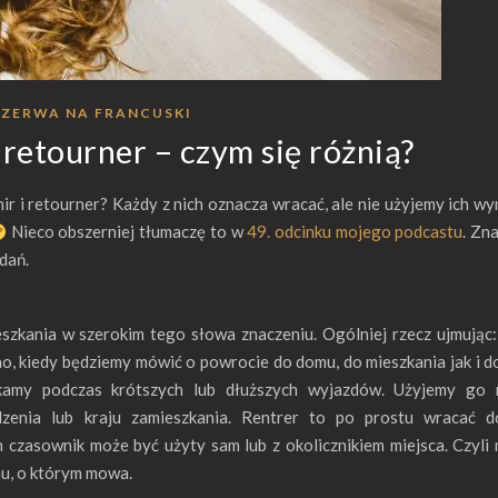
ZERWA NA FRANCUSKI
 retourner – czym się różnią?
ir i retourner? Każdy z nich oznacza wracać, ale nie użyjemy ich wy
Nieco obszerniej tłumaczę to w
49. odcinku mojego podcastu
. Zn
dań.
szkania w szerokim tego słowa znaczeniu. Ogólniej rzecz ujmując
o, kiedy będziemy mówić o powrocie do domu, do mieszkania jak i d
kamy podczas krótszych lub dłuższych wyjazdów. Użyjemy go 
zenia lub kraju zamieszkania. Rentrer to po prostu wracać 
 czasownik może być użyty sam lub z okolicznikiem miejsca. Czyl
u, o którym mowa.