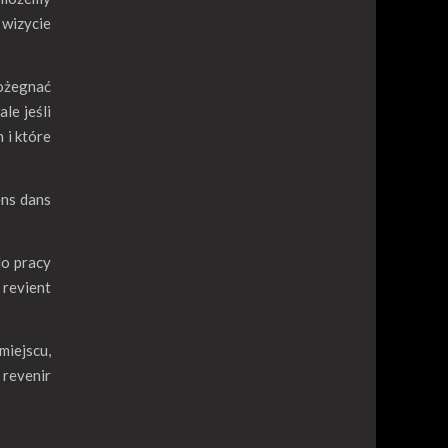
 wizycie
pożegnać
le jeśli
 i które
ens dans
do pracy
 revient
miejscu,
 revenir