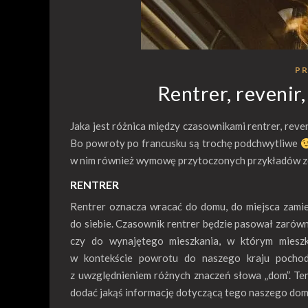
PR
Rentrer, revenir,
Jaka jest różnica między czasownikami rentrer, reven
Bo powroty po francusku są trochę podchwytliwe
w nim również wymowę przytoczonych przykładów z
RENTRER
Rentrer oznacza wracać do domu, do miejsca zamie
do siebie. Czasownik rentrer będzie pasował zarówn
czy do wynajętego mieszkania, w którym miesz
w kontekście powrotu do naszego kraju pochod
z uwzględnieniem różnych znaczeń słowa „dom”. Ten
dodać jakąś informację dotyczącą tego naszego dom