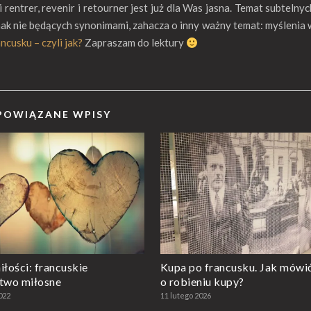
entrer, revenir i retourner jest już dla Was jasna. Temat subtelnyc
nak nie będących synonimami, zahacza o inny ważny temat: myślenia 
ncusku – czyli jak?
Zapraszam do lektury
POWIĄZANE WPISY
iłości: francuskie
Kupa po francusku. Jak mówi
two miłosne
o robieniu kupy?
022
11 lutego 2026