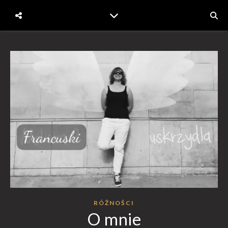
RÓŻNOŚCI
O mnie