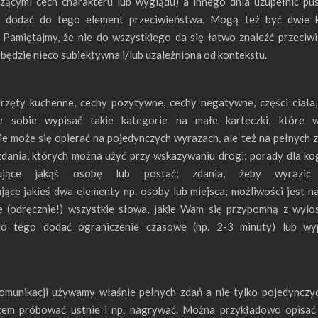
czącymi cech charakteru lub wyglądu) a innego dnia uzupełnić pu
ze dodać do tego element przeciwieństwa. Mogą też być dwie 
 Pamiętajmy, że nie do wszystkiego da się łatwo znaleźć przeciw
będzie nieco subiektywna i/lub uzależniona od kontekstu.
rzęty kuchenne, cechy pozytywne, cechy negatywne, części ciała,
 sobie wypisać takie kategorie na małe karteczki, które w
ie może się opierać na pojedynczych wyrazach, ale też na pełnych 
 zdania, których można użyć przy wskazywaniu drogi; porady dla ko
ujące jakąś osobę lub postać; zdania, żeby wyrazić 
nujące jakieś dwa elementy np. osoby lub miejsca; możliwości jest 
ie (odręcznie!) wszystkie słowa, jakie Wam się przypomną z wyl
do tego dodać ograniczenie czasowe (np. 2-3 minuty) lub wy
omunikacji używamy właśnie pełnych zdań a nie tylko pojedynczy
potem próbować ustnie i np. nagrywać. Można przykładowo opisać