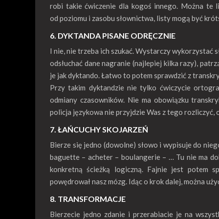
robi takie ćwiczenie dla kogoś innego. Można te l
od poziomu i zasobu słownictwa, listy mogą być króts
6. DYKTANDA PISANE ODRĘCZNIE
I nie, nie trzeba ich szukać. Wystarczy wykorzystać
odsłuchać dane nagranie (najlepiej kilka razy), patr
je jak dyktando. Łatwo to potem sprawdzić z transkry
Przy takim dyktandzie nie tylko ćwiczycie ortogr
odmiany czasowników. Nie ma obowiązku transkryb
policja językowa nie przyjdzie Was z tego rozliczyć,
7. ŁAŃCUCHY SKOJARZEŃ
Bierze się jedno (dowolne) słowo i wypisuje do niego 
baguette – acheter – boulangerie – … Tu nie ma dob
konkretną ścieżką logiczną. Fajnie jest potem s
powędrował nasz mózg. Idąc o krok dalej, można użyć t
8. TRANSFORMACJE
Bierzecie jedno zdanie i przerabiacie je na wszyst