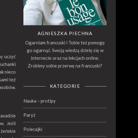
AGNIESZKA PIECHNA
Ogarniam francuski i Tobie też pomogę
go ogarnąć. Swoją wiedzą dzielę się w
ię uczyć
internecie oraz na lekcjach online.
łuchanki
Zrobimy sobie przerwę na francuski?
ak nieco
sami też
KATEGORIE
zasobów.
Nauka – protipy
Paryż
asadzie
w. Jeśli
Polecajki
 żeńskie