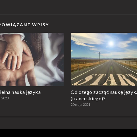
POWIĄZANE WPISY
elna nauka języka
Od czego zacząć naukę język
(francuskiego)?
a 2023
20 maja 2021