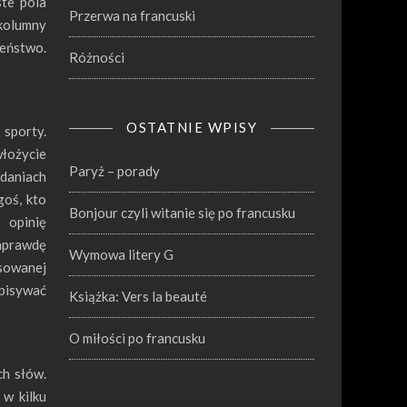
ste pola
Przerwa na francuski
kolumny
ieństwo.
Różności
OSTATNIE WPISY
 sporty.
łożycie
Paryż – porady
zdaniach
goś, kto
Bonjour czyli witanie się po francusku
opinię
naprawdę
Wymowa litery G
osowanej
pisywać
Książka: Vers la beauté
O miłości po francusku
ch słów.
 w kilku