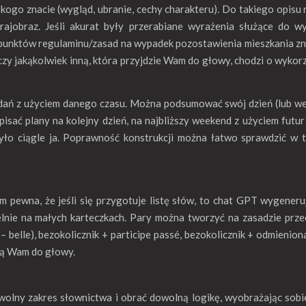
ogo znacie (wygląd, ubranie, cechy charakteru). Do takiego opisu 
krajobraz. Jeśli akurat były przerabiane wyrażenia służące do w
 punktów regulaminu/zasad na wypadek pozostawienia mieszkania 
czy jakąkolwiek inną, która przyjdzie Wam do głowy, chodzi o wykor
zdań z użyciem danego czasu. Można podsumować swój dzień (lub w
isać plany na kolejny dzień, na najbliższy weekend z użyciem futur
yło ciągle ja. Poprawność konstrukcji można łatwo sprawdzić w 
m pewna, że jeśli się przygotuje listę słów, to chat GPT wygeneru
lnie na małych karteczkach. Pary można tworzyć na zasadzie prz
 belle), bezokolicznik + participe passé, bezokolicznik + odmienion
jdą Wam do głowy.
owolny zakres słownictwa i obrać dowolną logikę, wyobrażając sobie