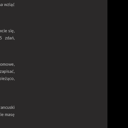
na wziąć
cie się,
5 zdań,
 domowe,
zapisać,
bieżąco,
rancuski
cie masę