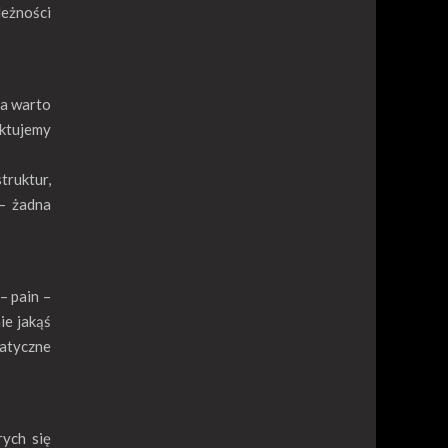
leżności
ia warto
aktujemy
truktur,
 – żadna
– pain –
ie jakąś
matyczne
rych się