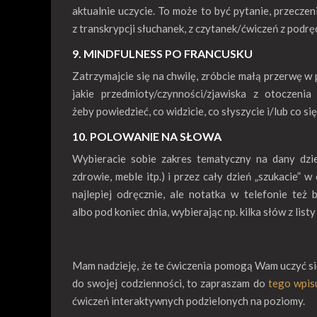
aktualnie uczycie. To może to być pytanie, przeczeni
z transkrypcji słuchanek, z czytanek/ćwiczeń z podręc
9. MINDFULNESS PO FRANCUSKU
Zatrzymajcie się na chwilę, zróbcie małą przerwę w p
jakie przedmioty/czynności/zjawiska z otoczen
żeby powiedzieć, co widzicie, co słyszycie i/lub co si
10. POLOWANIE NA SŁOWA
Wybieracie sobie zakres tematyczny na dany dzie
zdrowie, meble itp.) i przez cały dzień „szukacie”
najlepiej odręcznie, ale notatka w telefonie też 
albo pod koniec dnia, wybierając np. kilka słów z lis
Mam nadzieję, że te ćwiczenia pomogą Wam uczyć się
do swojej codzienności, to zapraszam do
tego wpis
ćwiczeń interaktywnych podzielonych na poziomy.