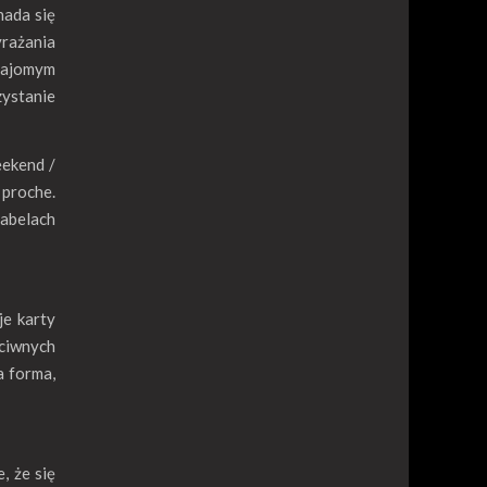
nada się
yrażania
znajomym
zystanie
eekend /
 proche.
tabelach
je karty
eciwnych
a forma,
, że się