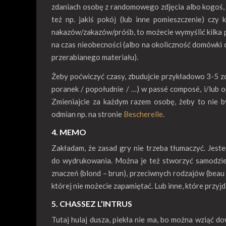
zdaniach osobę z randomowego zdjęcia albo kogoś, k
też np. jakiś pokój (lub inne pomieszczenie) czy 
nakazów/zakazów/próśb, to możecie wymyślić kilka
na czas nieobecności (albo na okoliczność domówki 
przerabianego materiału).
Żeby poćwiczyć czasy, zbudujcie przykładowo 3-5 
poranek / popołudnie / …) w passé composé, i/lub op
Zmieniajcie za każdym razem osobę, żeby to nie b
odmian np. na stronie
Bescherelle
.
4. MEMO
Zakładam, że zasad gry nie trzeba tłumaczyć. Jeste
do wydrukowania. Można je też stworzyć samodzie
znaczeń (blond – brun), przeciwnych rodzajów (beau –
której nie możecie zapamiętać. Lub inne, które przy
5. CHASSEZ L’INTRUS
Tutaj hulaj dusza, piekła nie ma, bo można wziąć d