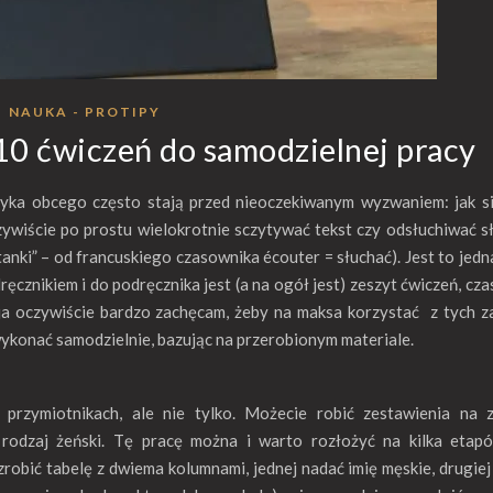
NAUKA - PROTIPY
 10 ćwiczeń do samodzielnej pracy
zyka obcego często stają przed nieoczekiwanym wyzwaniem: jak s
wiście po prostu wielokrotnie sczytywać tekst czy odsłuchiwać s
anki” – od francuskiego czasownika écouter = słuchać). Jest to jedn
ręcznikiem i do podręcznika jest (a na ogół jest) zeszyt ćwiczeń, cza
ja oczywiście bardzo zachęcam, żeby na maksa korzystać z tych 
ykonać samodzielnie, bazując na przerobionym materiale.
przymiotnikach, ale nie tylko. Możecie robić zestawienia na z
 rodzaj żeński. Tę pracę można i warto rozłożyć na kilka etapó
obić tabelę z dwiema kolumnami, jednej nadać imię męskie, drugiej