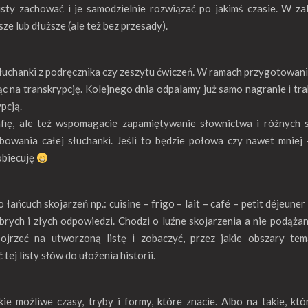
isty zachować i je samodzielnie rozwiązać po jakimś czasie. W za
ze lub dłuższe (ale też bez przesady).
 słuchanki z podręcznika czy zeszytu ćwiczeń. W ramach przygotowan
ząc na transkrypcję. Kolejnego dnia odpalamy już samo nagranie i tr
pcją.
afię, ale też wspomagacie zapamiętywanie słownictwa i różnych s
owania całej słuchanki. Jeśli to będzie połowa czy nawet mniej
 obiecuję
łańcuch skojarzeń np.: cuisine – frigo – lait – café – petit déjeuner 
rych i złych odpowiedzi. Chodzi o luźne skojarzenia a nie podążan
pojrzeć na utworzoną listę i zobaczyć, przez jakie obszary te
ej listy słów do ułożenia historii.
kie możliwe czasy, tryby i formy, które znacie. Albo na takie, któ