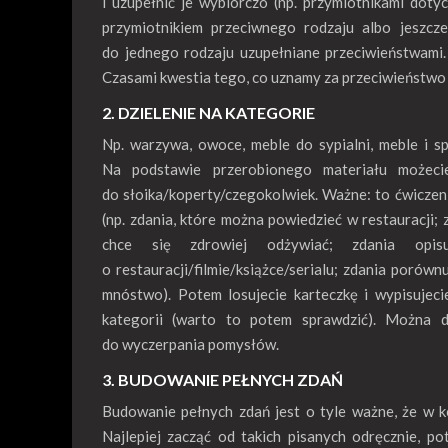
i uzupełnić je wybiórczo (np. przymiotnikami doty
przymiotnikiem przeciwnego rodzaju albo jeszc
do jednego rodzaju uzupełniane przeciwieństwami.
Czasami kwestia tego, co uznamy za przeciwieństwo 
2. DZIELENIE NA KATEGORIE
Np. warzywa, owoce, meble do sypialni, meble i sp
Na podstawie przerobionego materiału możecie
do słoika/koperty/czegokolwiek. Ważne: to ćwiczen
(np. zdania, które można powiedzieć w restauracji;
chce się zdrowiej odżywiać; zdania opis
o restauracji/filmie/książce/serialu; zdania porów
mnóstwo). Potem losujecie karteczkę i wypisujec
kategorii (warto to potem sprawdzić). Można 
do wyczerpania pomysłów.
3. BUDOWANIE PEŁNYCH ZDAŃ
Budowanie pełnych zdań jest o tyle ważne, że w k
Najlepiej zacząć od takich pisanych odręcznie, 