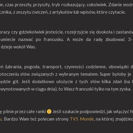
e, czas przeszły, przyszły, tryb rozkazujący, cokolwiek. Zdanie moż
znika, z zeszytu ćwiczeń, z artykułów lub wpisów, które czytacie.
racy czy gdziekolwiek jesteście, rozejrzyjcie się dookoła i zastanów
ia umiecie nazwać po francusku. A może da radę zbudować 3-
ę dzieje wokół Was.
ń (ubrania, pogoda, transport, czynności codzienne, obowiązki
 w otoczeniu słów związanych z wybranym tematem. Super byłoby je 
będzie git. Jeśli dodatkowo ułożycie z tych słów kilka zdań (na 
ty wynotowanych w ciągu dnia), to Wasz francuski tylko na tym zyska.
 pilnie przez całe ranki
Jeśli szukacie podpowiedzi, jak włączyć f
u
. Bardzo Wam też polecam stronę
TV5 Monde
, na której znajdzie