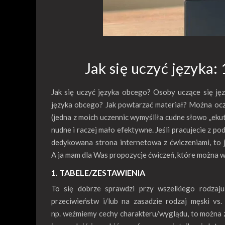
Jak się uczyć języka:
Jak się uczyć języka obcego? Osoby uczące się ję
języka obcego? Jak powtarzać materiał? Można oczy
(jedna z moich uczennic wymyśliła cudne słowo „ekut
nudne i raczej mało efektywne. Jeśli pracujecie z pod
dedykowana strona internetowa z ćwiczeniami, to 
A ja mam dla Was propozycje ćwiczeń, które można w
1. TABELE/ZESTAWIENIA
To się dobrze sprawdzi przy wszelkiego rodzaju 
przeciwieństw i/lub na zasadzie rodzaj męski vs.
np. weźmiemy cechy charakteru/wyglądu, to można zr