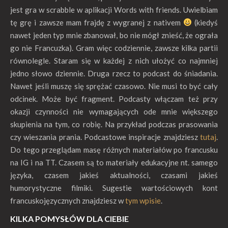
jest gra w scrabble w aplikacji Words with friends. Uwielbiam
tę grę i zawsze mam frajdę z wygranej z nativem
(kiedyś
nawet jeden typ mnie zbanował, bo nie mógł znieść, że ograła
go nie Francuzka). Gram więc codziennie, zawsze kilka partii
równolegle. Staram się w każdej z nich ułożyć co najmniej
jedno słowo dziennie. Druga rzecz to podcast do śniadania.
Nawet jeśli muszę się sprężać czasowo. Nie musi to być cały
odcinek. Może być fragment. Podcasty włączam też przy
okazji czynności nie wymagających ode mnie większego
skupienia na tym, co robię. Na przykład podczas prasowania
czy wieszania prania. Podcastowe inspiracje znajdziesz
tutaj
.
Do tego przeglądam masę różnych materiałów po francusku
na IG i na TT. Czasem są to materiały edukacyjne nt. samego
języka, czasem jakieś aktualności, czasami jakieś
humorystyczne filmiki. Sugestie wartościowych kont
francuskojęzycznych znajdziesz w
tym wpisie
.
KILKA POMYSŁÓW DLA CIEBIE