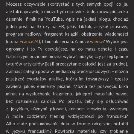
Możesz oczywiście skorzystać z tych samych opcji, co ja,
ale tak naprawdę to może być cokolwiek. Jedna nowa piosenka
dziennie, filmik na YouTube, wpis na jakimś blogu, chociaż
jeden post na IG czy na FB, jakiś TikTok, artykuł prasowy,
program radiowy, fragment książki, obejrzenie wiadomości
(np. na
France24
), filmu lub serialu. A może
wiersz
? Wybór jest
ogromny i to Ty decydujesz, na co masz ochotę i czas.
Na niższym poziomie można wybrać muzykę czy przeglądanie
tytułów artykułów (jeśli przeczytanie całości jest za trudne).
Zamiast całego posta w mediach społecznościowych – można
przejrzeć chociażby grafikę, która im towarzyszy i często
zawiera jakieś elementy pisane. Można też poświęcić kilka
minut na wysłuchanie fragmentu jakiegoś materiału nawet
bez rozumienia całości. Po prostu, żeby się osłuchiwać
z językiem, różnymi głosami, tempem mówienia, wymową.
A może codzienny trening wdzięczności po francusku?
Albo małe podsumowanie dnia w formie odręcznej notatki
w języku francuskim? Powtórka materiału czy zrobienie