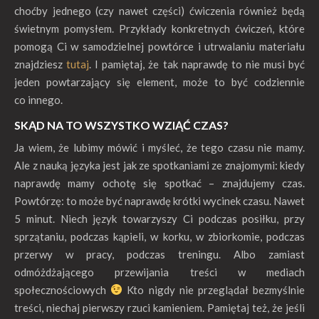
choćby jednego (czy nawet części) ćwiczenia również będą
świetnym pomysłem. Przykłady konkretnych ćwiczeń, które
pomogą Ci w samodzielnej powtórce i utrwalaniu materiału
znajdziesz
tutaj
. I pamiętaj, że tak naprawdę to nie musi być
jeden powtarzający się element, może to być codziennie
co innego.
SKĄD NA TO WSZYSTKO WZIĄĆ CZAS?
Ja wiem, że lubimy mówić i myśleć, że tego czasu nie mamy.
Ale z nauką języka jest jak ze spotkaniami ze znajomymi: kiedy
naprawdę mamy ochotę się spotkać – znajdujemy czas.
Powtórzę: to może być naprawdę krótki wycinek czasu. Nawet
5 minut. Niech język towarzyszy Ci podczas posiłku, przy
sprzątaniu, podczas kąpieli, w korku, w zbiorkomie, podczas
przerwy w pracy, podczas treningu. Albo zamiast
odmóżdżającego przewijania treści w mediach
społecznościowych
Kto nigdy nie przeglądał bezmyślnie
treści, niechaj pierwszy rzuci kamieniem. Pamiętaj też, że jeśli