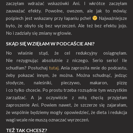
zaczęłam wdrażać wskazówki Ani. I wkrótce zaczęłam
zauważać efekty. Powolne, owszem, ale jak to mówią:
pośpiech jest wskazany przy łapaniu pcheł
Najważniejsze
było, że obyło się bez wyrzeczeń. Ale też bez efektu jojo.
No i zadziały się zmiany w głowie.
SKĄD SIĘ WZIĘŁAM W PODCAŚCIE ANI?
No właśnie stąd, że cel redukcyjny osiągnęłam.
Nie rezygnując absolutnie z niczego. Serio serio! Ile
schudłam? Posłuchaj
tutaj
. Ania zaprosiła mnie do podcastu,
żeby pokazać innym, że można. Można schudnąć, jedząc
słodycze, naleśniki, pieczywo, makaron, pizzę
i co tylko chcecie. Po prostu trzeba rozsądnie tym wszystkim
zarządzać. A ja oczywiście z miłą chęcią przyjęłam
zaproszenie Ani. Powiem nawet, że szczerze się zajarałam,
że wspólnie będziemy mogły opowiedzieć, że dieta i redukcja
wagi wcale nie muszą oznaczać wyrzeczeń.
TEŻ TAK CHCESZ?